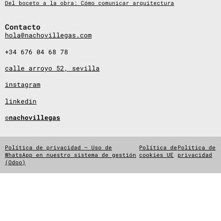
Del boceto a la obra: Cómo comunicar arquitectura
Contacto
hola@nachovillegas.com
+34 676 04 68 78
calle arroyo 52, sevilla
instagram
linkedin
©nachovillegas
Política de privacidad – Uso de
Política de
Política de
WhatsApp en nuestro sistema de gestión
cookies UE
privacidad
(Odoo)