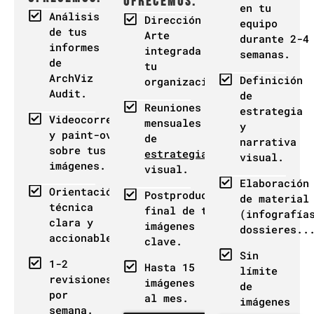
ofrecemos:
en tu
Análisis
Dirección de
equipo
de tus
Arte
durante 2-4
informes
integrada en
semanas.
de
tu
ArchViz
Definición
organización.
Audit.
de
Reuniones
estrategia
Videocorrecciones
mensuales
y
y paint-overs
de
narrativa
sobre tus
estrategia
visual.
imágenes.
visual.
Elaboración
Orientación
Postproducción
de material
técnica
final de tus
(infografía
clara y
imágenes
dossieres..
accionable.
clave.
Sin
1-2
Hasta 15
límite
revisiones
imágenes
de
por
al mes.
imágenes
semana.