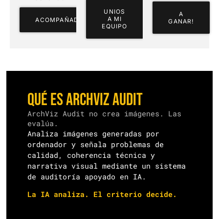
UNIOS
A
A MI
ACOMPAÑADNOS
GANAR!
EQUIPO
Qué es ArchViz Audit
ArchViz Audit no crea imágenes. Las
evalúa.
Analiza imágenes generadas por
ordenador y señala problemas de
calidad, coherencia técnica y
narrativa visual mediante un sistema
de auditoría apoyado en IA.
La IA analiza. El criterio decide.