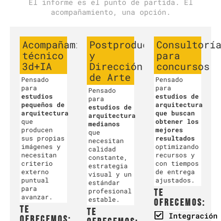
El informe es el punto de partida. El
acompañamiento, una opción.
Acompañamiento
Postproducción
Consultorí
técnico
y
para
3d+IA
Dirección
concursos
de Arte
Pensado
Pensado
para
para
Pensado
estudios
estudios de
para
pequeños de
arquitectura
estudios de
arquitectura
que buscan
arquitectura
que
obtener los
medianos
producen
mejores
que
sus propias
resultados
necesitan
imágenes y
optimizando
calidad
necesitan
recursos y
constante,
criterio
con tiempos
estrategia
externo
de entrega
visual y un
puntual
ajustados.
estándar
para
profesional
Te
avanzar.
estable.
ofrecemos:
Te
Te
Integración
ofrecemos: