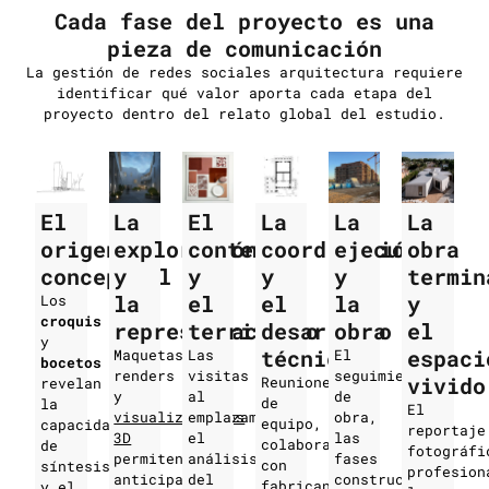
Cada fase del proyecto es una
pieza de comunicación
La gestión de redes sociales arquitectura requiere
identificar qué valor aporta cada etapa del
proyecto dentro del relato global del estudio.
El
La
El
La
La
La
origen
exploración
contexto
coordinación
ejecución
obra
conceptual
y
y
y
y
termin
la
el
el
la
y
Los
croquis
representación
territorio
desarrollo
obra
el
y
técnico
espaci
Maquetas,
Las
El
bocetos
renders
visitas
seguimiento
vivido
Reuniones
revelan
y
al
de
de
la
El
visualizaciones
emplazamiento,
obra,
equipo,
capacidad
reportaje
3D
el
las
colaboración
de
fotográfi
permiten
análisis
fases
con
síntesis
profesion
anticipar
del
constructivas
fabricantes,
y el