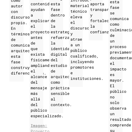
como
esta
contenidos
esta
aporta
material
autor
fase
ayudan
fase
transparencia
técnico
con
se
a
dentro
y
eleva
discurso
comunica
explicar
de
fortalece
el
propio.
como
el
la
la
discurso
En
culminaci
proyecto
estrategia
confianza.
y
términos
de
antes
refuerza
atrae
de
un
de
la
a un
comunicación
proceso
que
identidad
público
arquitectura,
previamen
exista
digital
cualificado,
esta
documenta
físicamente,
del
incluyendo
fase
el
ampliando
estudio
promotores
construye
impacto
el
de
e
diferenciación.
es
alcance
arquitectura
instituciones.
mayor.
del
como
El
mensaje
práctica
público
más
sensible
no
allá
al
solo
del
contexto.
observa
público
un
especializado.
resultado
comprende
Imagen:
su
Proyecto