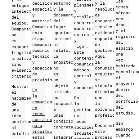
las
decisiones
entorno
y la
planimetría
enfoque
tomas
espaciales
y la
resolución
y
intelectual
aéreas
y
documentación
de
detalles
del
con
materiales.
del
encuentros
constructivos
equipo.
dron
Comunicar
lugar
técnicos
muestran
Compartirlos
y el
esta
aportan
evidencian
estructura
no
registro
etapa
profundidad
capacidad
y
es
del
demuestra
al
de
rigor.
exponer
espacio
dominio
relato.
gestión.
Este
fragilidad
una
técnico
La
Aquí
contenido
creativa,
vez
y
arquitectura
la
comunica
sino
habitado
capacidad
no
comunicación
método,
evidenciar
consolida
de
es
arquitectura
control
criterio.
el
previsión.
un
se
y
proyecto
objeto
vincula
Mostrar
conocimiento.
dentro
En
aislado;
directamente
el
del
la
es
con
En
nacimiento
portfolio
comunicación
respuesta
la
la
de
del
en
a
solvencia
gestión
una
estudio.
redes
unas
profesional.
de
idea
sociales
condiciones
redes
posiciona
Sin
para
Documentar
concretas.
sociales
al
embargo,
arquitectura
,
este
arquitectura,
estudio
cuando
estos
Integrar
proceso
introducir